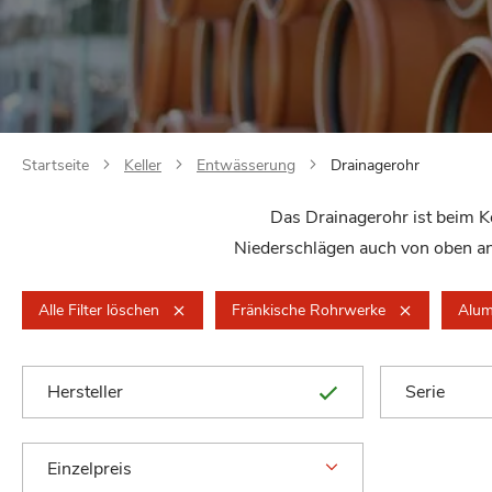
Startseite
Keller
Entwässerung
Drainagerohr
Das Drainagerohr ist beim Ke
Niederschlägen auch von oben an 
Alle Filter löschen
Fränkische Rohrwerke
Alum
Hersteller
Serie
Einzelpreis