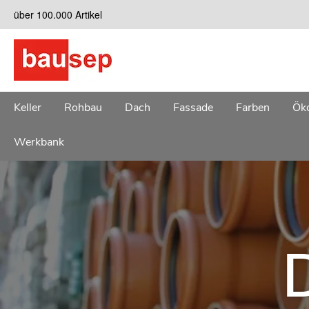
Zum
über 100.000 Artikel
Inhalt
springen
Keller
Rohbau
Dach
Fassade
Farben
Öko
Werkbank