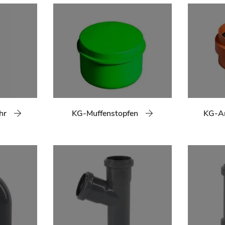
hr
KG-Muffenstopfen
KG-An