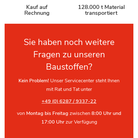
Kauf auf
128.000 t Material
Rechnung
transportiert
Sie haben noch weitere
Fragen zu unseren
Baustoffen?
Kein Problem!
Unser Servicecenter steht Ihnen
mit Rat und Tat unter
+49 (0) 6287 / 9337-22
von
Montag bis Freitag
zwischen
8:00 Uhr und
17:00 Uhr
zur Verfügung