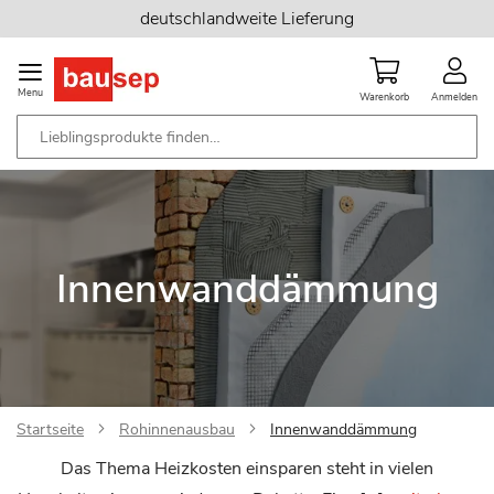
Zum
deutschlandweite Lieferung
Inhalt
springen
Menu
Warenkorb
Anmelden
Innenwanddämmung
Startseite
Rohinnenausbau
Innenwanddämmung
Das Thema Heizkosten einsparen steht in vielen