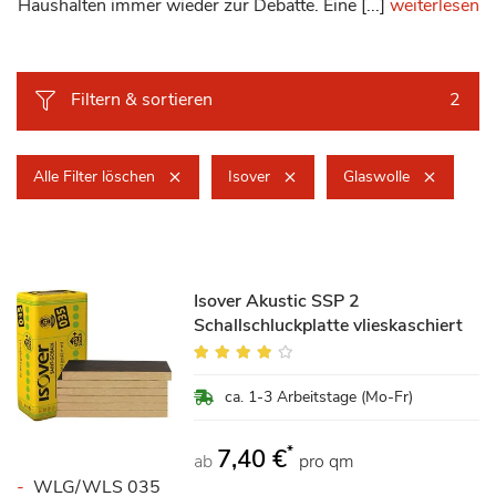
Haushalten immer wieder zur Debatte. Eine [...]
weiterlesen
Filtern & sortieren
2
Alle Filter löschen
Isover
Glaswolle
Isover Akustic SSP 2
Schallschluckplatte vlieskaschiert
Bewertung:
80%
ca. 1-3 Arbeitstage (Mo-Fr)
*
7,40 €
ab
pro qm
WLG/WLS 035