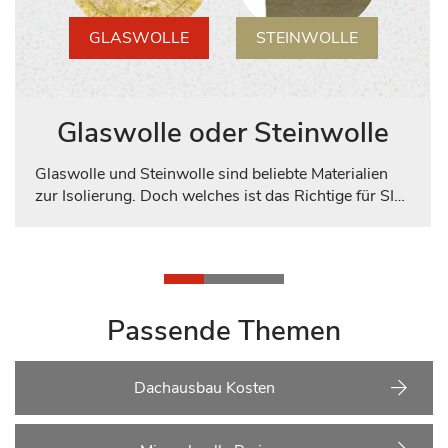
GLASWOLLE
STEINWOLLE
Glaswolle oder Steinwolle
Glaswolle und Steinwolle sind beliebte Materialien
zur Isolierung. Doch welches ist das Richtige für SIE?
Wir erleichtern Ihnen die Entscheidungsfindung!
Wichtige Merkmale werden gegenüberstellt und die
Balkenfüllung zeigt auf einen Blick, welches Material
in Bezug auf ein bestimmtes Thema besser
abschneidet. So treffen Sie schnell eine gute Wahl.
Passende Themen
Dachausbau Kosten