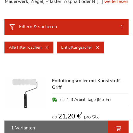
Mauerwerk, Ziegel, Pflaster, Asphalt oder B [...]
weiterlesen
Filtern & sortieren
1
Alle Filter löschen
Entlüftungsroller
Entlüftungsroller mit Kunststoff-
Griff
ca. 1-3 Arbeitstage (Mo-Fr)
*
21,20 €
ab
pro Stk
1 Varianten