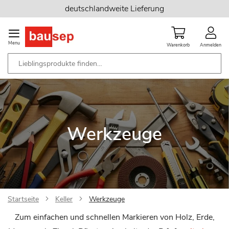
Zum
deutschlandweite Lieferung
Inhalt
springen
Menu
Warenkorb
Anmelden
Werkzeuge
Startseite
Keller
Werkzeuge
Zum einfachen und schnellen Markieren von Holz, Erde,