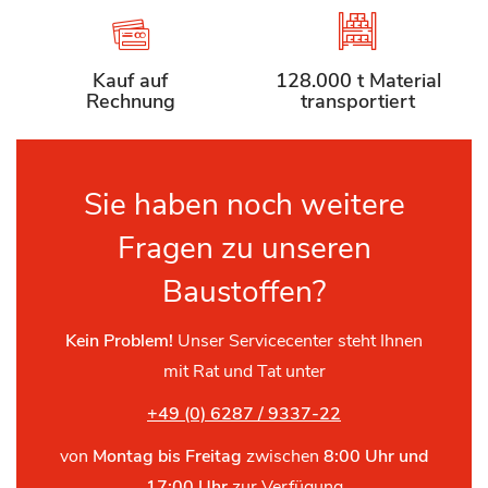
Kauf auf
128.000 t Material
Rechnung
transportiert
Sie haben noch weitere
Fragen zu unseren
Baustoffen?
Kein Problem!
Unser Servicecenter steht Ihnen
mit Rat und Tat unter
+49 (0) 6287 / 9337-22
von
Montag bis Freitag
zwischen
8:00 Uhr und
17:00 Uhr
zur Verfügung