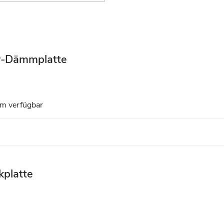
er-Dämmplatte
mm verfügbar
kplatte