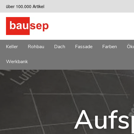
Zum
über 100.000 Artikel
Inhalt
springen
Keller
Rohbau
Dach
Fassade
Farben
Öko
Werkbank
Aufs