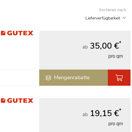
Sortieren nach
Lieferverfügbarkeit
*
35,00 €
ab
pro qm
Mengenrabatte
*
19,15 €
ab
pro qm