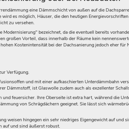
sparrendämmung eine Dämmschicht von außen auf die Dachsparren
 wird es möglich, Häuser, die den heutigen Energievorschrifte
icht zu versehen.
Modernisierung" bezeichnet, da die eventuell bereits vorhanden
 großen Vorteil, dass innerhalb der Räume kein nennenswert
hohen Kostenintensität bei der Dachsanierung jedoch eher für 
zur Verfügung.
ffusionsoffen und mit einer aufkaschierten Unterdämmbahn ver
er Dämmstoff, ist Glaswolle zudem auch als exzellenter Schall
und feuersicher. Ihre Oberseite ist extra hart, während die Unt
ung von Schrägdächern geeignet. Sie lässt sich wärmebrücke
 weisen hingegen ein sehr niedriges Eigengewicht auf und sind
auf und sind äußerst robust.