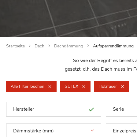
Startseite
Dach
Dachdämmung
Aufsparrendämmung
So wie der Begriff es berei
gesetzt, d.h. das Dach muss im F
Alle Filter löschen
GUTEX
Holzfaser
Hersteller
Serie
Dämmstärke (mm)
Einzelpreis