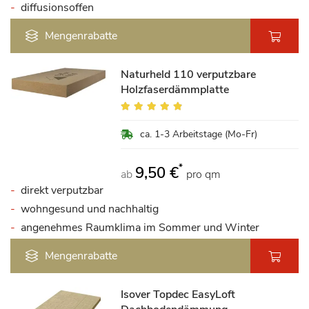
diffusionsoffen
Mengenrabatte
Naturheld 110 verputzbare
Holzfaserdämmplatte
Bewertung:
93%
ca. 1-3 Arbeitstage (Mo-Fr)
*
9,50 €
ab
pro qm
direkt verputzbar
wohngesund und nachhaltig
angenehmes Raumklima im Sommer und Winter
Mengenrabatte
Isover Topdec EasyLoft