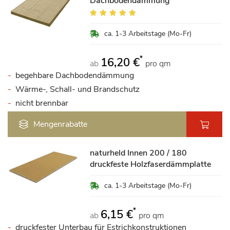
Dachbodendämmung
Bewertung:
100%
ca. 1-3 Arbeitstage (Mo-Fr)
*
16,20 €
ab
pro qm
begehbare Dachbodendämmung
Wärme-, Schall- und Brandschutz
nicht brennbar
Mengenrabatte
naturheld Innen 200 / 180
druckfeste Holzfaserdämmplatte
ca. 1-3 Arbeitstage (Mo-Fr)
*
6,15 €
ab
pro qm
druckfester Unterbau für Estrichkonstruktionen