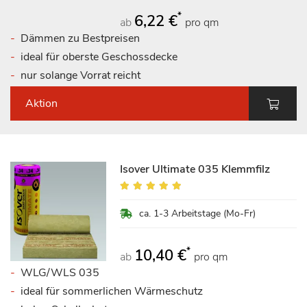
*
6,22 €
ab
pro qm
Dämmen zu Bestpreisen
ideal für oberste Geschossdecke
nur solange Vorrat reicht
Aktion
Isover Ultimate 035 Klemmfilz
Bewertung:
98%
ca. 1-3 Arbeitstage (Mo-Fr)
*
10,40 €
ab
pro qm
WLG/WLS 035
ideal für sommerlichen Wärmeschutz