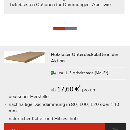
beliebtesten Optionen für Dämmungen. Aber wie
finden Sie heraus, welches am besten zu Ihren
Bedürfnissen passt? Wir vereinfachen die
Entscheidungsfindung für Sie! Wir vergleichen
wichtige Eigenschaften und die Balkengrafik gibt
Ihnen eine klare Übersicht darüber, welches Material
in Bezug auf bestimmte Kriterien überzeugender ist.
Auf diese Weise können Sie rasch eine fundierte
Holzfaser Unterdeckplatte in der
Entscheidung treffen.
Aktion
ca. 1-3 Arbeitstage (Mo-Fr)
*
17,60 €
ab
pro qm
deutscher Hersteller
nachhaltige Dachdämmung in 80, 100, 120 oder 140
mm
natürlicher Kälte- und Hitzeschutz