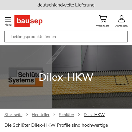
Zum
deutschlandweite Lieferung
Inhalt
springen
Menu
Warenkorb
Anmelden
Dilex-HKW
Startseite
Hersteller
Schlüter
Dilex-HKW
Die Schlüter Dilex-HKW Profile sind hochwertige