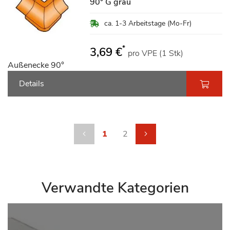
90° G grau
ca. 1-3 Arbeitstage (Mo-Fr)
*
3,69 €
pro VPE (1 Stk)
Außenecke 90°
Details
Seite
Seite
Zurück
Sie lesen gerade die Seite
Seite
Seite
weiter
1
2
Verwandte Kategorien