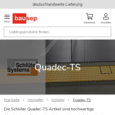
Zum
deutschlandweite Lieferung
Inhalt
springen
Menu
Warenkorb
Anmelden
Quadec-TS
Startseite
Hersteller
Schlüter
Quadec-TS
Die Schlüter Quadec-TS Artikel sind hochwertige