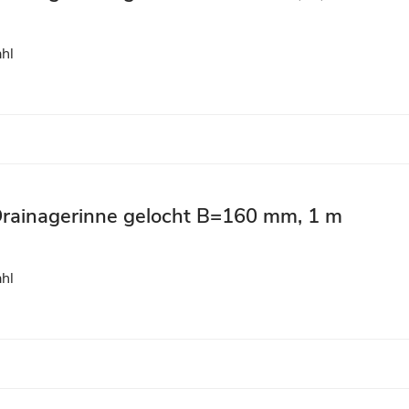
ahl
 Drainagerinne gelocht B=160 mm, 1 m
ahl