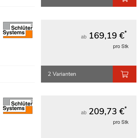
*
169,19 €
ab
pro Stk
2 Varianten
*
209,73 €
ab
pro Stk