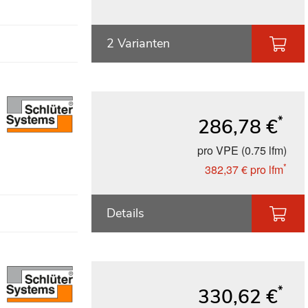
2 Varianten
*
286,78 €
pro VPE (0.75 lfm)
*
382,37 €
pro lfm
Details
*
330,62 €