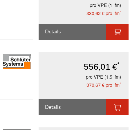
pro VPE (1 lfm)
*
330,62 €
pro lfm
Details
*
556,01 €
pro VPE (1.5 lfm)
*
370,67 €
pro lfm
Details