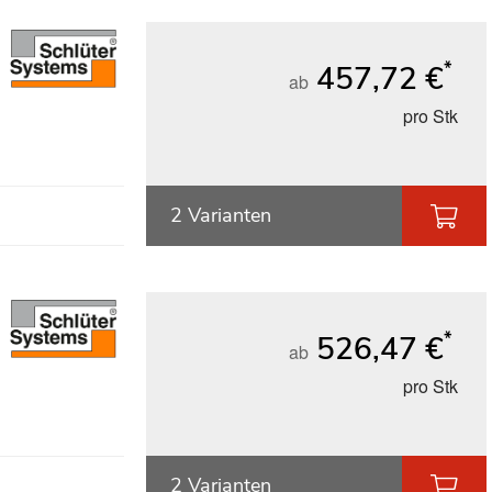
*
457,72 €
ab
pro Stk
2 Varianten
*
526,47 €
ab
pro Stk
2 Varianten