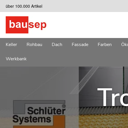
Zum
über 100.000 Artikel
Inhalt
springen
Keller
Rohbau
Dach
Fassade
Farben
Öko
Werkbank
Tr