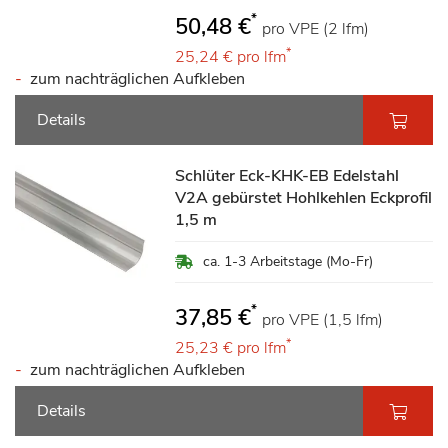
*
50,48 €
pro VPE (2 lfm)
*
25,24 €
pro lfm
zum nachträglichen Aufkleben
Details
Schlüter Eck-KHK-EB Edelstahl
V2A gebürstet Hohlkehlen Eckprofil
1,5 m
ca. 1-3 Arbeitstage (Mo-Fr)
*
37,85 €
pro VPE (1,5 lfm)
*
25,23 €
pro lfm
zum nachträglichen Aufkleben
Details