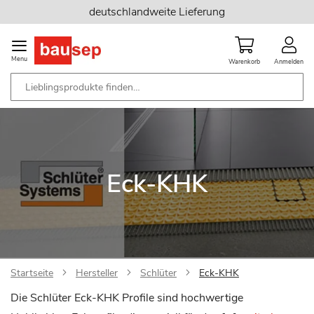
Zum
deutschlandweite Lieferung
Inhalt
springen
Menu
Warenkorb
Anmelden
Eck-KHK
Startseite
Hersteller
Schlüter
Eck-KHK
Die Schlüter Eck-KHK Profile sind hochwertige