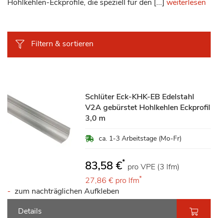
Hohlkehlen-Eckprofile, die speziell für den [...]
weiterlesen
Filtern & sortieren
Schlüter Eck-KHK-EB Edelstahl
V2A gebürstet Hohlkehlen Eckprofil
3,0 m
ca. 1-3 Arbeitstage (Mo-Fr)
*
83,58 €
pro VPE (3 lfm)
*
27,86 €
pro lfm
zum nachträglichen Aufkleben
Details