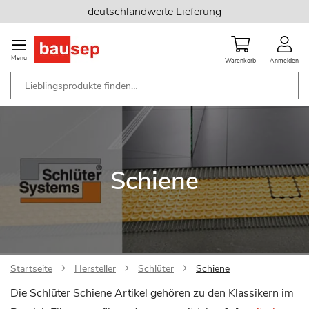
Zum
deutschlandweite Lieferung
Inhalt
springen
Menu
Warenkorb
Anmelden
Schiene
Startseite
Hersteller
Schlüter
Schiene
Die Schlüter Schiene Artikel gehören zu den Klassikern im