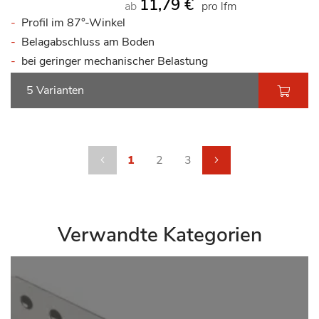
11,79 €
ab
pro lfm
Profil im 87°-Winkel
Belagabschluss am Boden
bei geringer mechanischer Belastung
5 Varianten
Seite
Seite
Zurück
Sie lesen gerade die Seite
Seite
Seite
Seite
weiter
1
2
3
Verwandte Kategorien