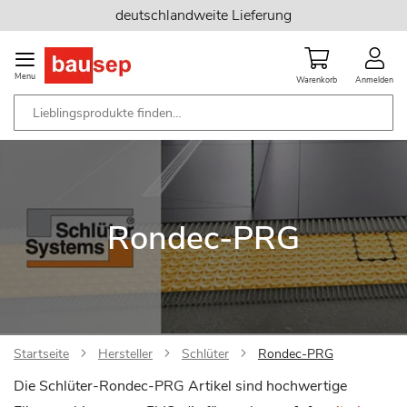
Zum
deutschlandweite Lieferung
Inhalt
springen
Menu
Warenkorb
Anmelden
Rondec-PRG
Startseite
Hersteller
Schlüter
Rondec-PRG
Die Schlüter-Rondec-PRG Artikel sind hochwertige