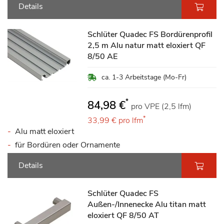
Details
Schlüter Quadec FS Bordürenprofil
2,5 m Alu natur matt eloxiert QF
8/50 AE
ca. 1-3 Arbeitstage (Mo-Fr)
*
84,98 €
pro VPE (2,5 lfm)
*
33,99 €
pro lfm
Alu matt eloxiert
für Bordüren oder Ornamente
Details
Schlüter Quadec FS
Außen-/Innenecke Alu titan matt
eloxiert QF 8/50 AT