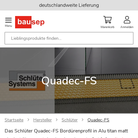
Zum
deutschlandweite Lieferung
Inhalt
springen
Menu
Warenkorb
Anmelden
Quadec-FS
Startseite
Hersteller
Schlüter
Quadec-FS
Das Schlüter Quadec-FS Bordürenprofil in Alu titan matt