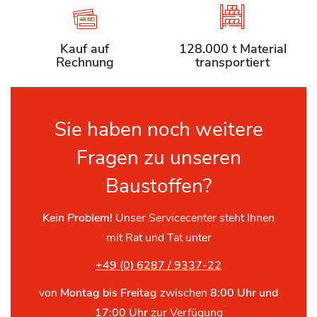
Kauf auf
128.000 t Material
Rechnung
transportiert
Sie haben noch weitere
Fragen zu unseren
Baustoffen?
Kein Problem!
Unser Servicecenter steht Ihnen
mit Rat und Tat unter
+49 (0) 6287 / 9337-22
von
Montag bis Freitag
zwischen
8:00 Uhr und
17:00 Uhr
zur Verfügung