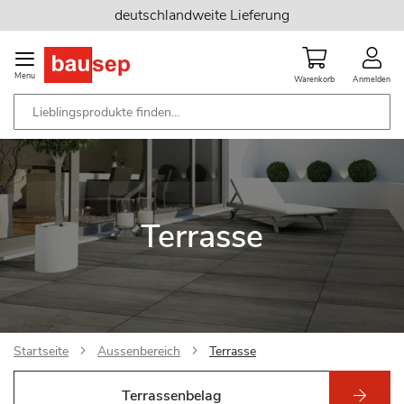
Zum
deutschlandweite Lieferung
Inhalt
springen
Menu
Warenkorb
Anmelden
Terrasse
Startseite
Aussenbereich
Terrasse
Terrassenbelag