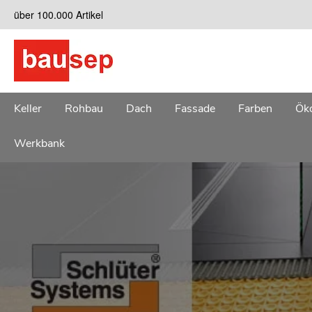
Zum
über 100.000 Artikel
Inhalt
springen
Keller
Rohbau
Dach
Fassade
Farben
Öko
Werkbank