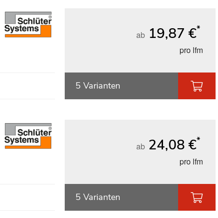
*
19,87 €
ab
pro lfm
5 Varianten
*
24,08 €
ab
pro lfm
5 Varianten