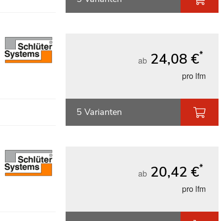
*
24,08 €
ab
pro lfm
5 Varianten
*
20,42 €
ab
pro lfm