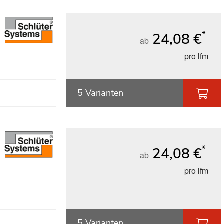
*
24,08 €
ab
pro lfm
5 Varianten
*
24,08 €
ab
pro lfm
5 Varianten