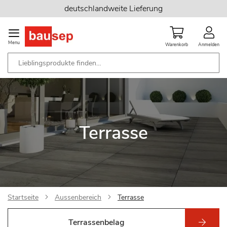
Zum
deutschlandweite Lieferung
Inhalt
springen
Menu
Warenkorb
Anmelden
Terrasse
Startseite
Aussenbereich
Terrasse
Terrassenbelag