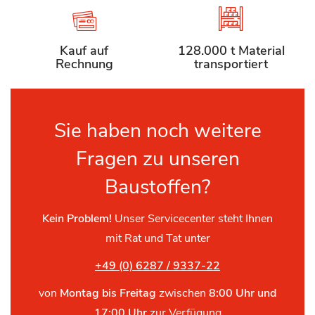
Kauf auf
128.000 t Material
Rechnung
transportiert
Sie haben noch weitere
Fragen zu unseren
Baustoffen?
Kein Problem!
Unser Servicecenter steht Ihnen
mit Rat und Tat unter
+49 (0) 6287 / 9337-22
von
Montag bis Freitag
zwischen
8:00 Uhr und
17:00 Uhr
zur Verfügung